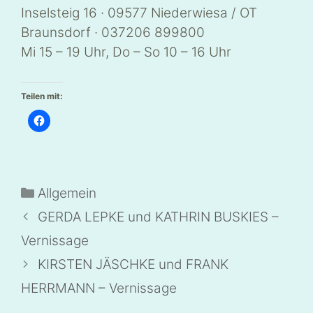
Inselsteig 16 · 09577 Niederwiesa / OT
Braunsdorf · 037206 899800
Mi 15 – 19 Uhr, Do – So 10 – 16 Uhr
Teilen mit:
K
l
i
c
k
,
u
m
Kategorien
Allgemein
a
u
f
GERDA LEPKE und KATHRIN BUSKIES –
F
a
c
Vernissage
e
b
KIRSTEN JÄSCHKE und FRANK
o
o
k
HERRMANN – Vernissage
z
u
t