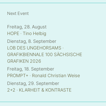
e
i
l
e
Next Event
n
(
W
i
Freitag, 28. August
r
d
i
HOPE · Tino Helbig
n
n
Dienstag, 8. September
e
u
LOB DES UNGEHORSAMS ·
e
m
GRAFIKBIENNALE 100 SÄCHSISCHE
F
e
n
GRAFIKEN 2026
s
t
Freitag, 18. September
e
r
PROMPT+ · Ronald Christian Weise
g
e
ö
Dienstag, 29. September
f
f
2+2 · KLARHEIT & KONTRASTE
n
e
t
)