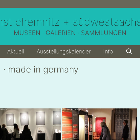
nst chemnitz + südwestsach
MUSEEN · GALERIEN · SAMMLUNGEN
Aktuell
Ausstellungskalender
Info
· made in germany