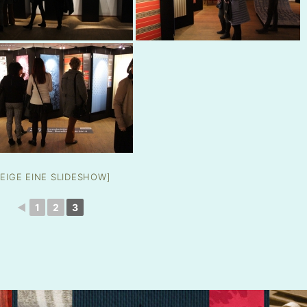
ZEIGE EINE SLIDESHOW]
◄
1
2
3