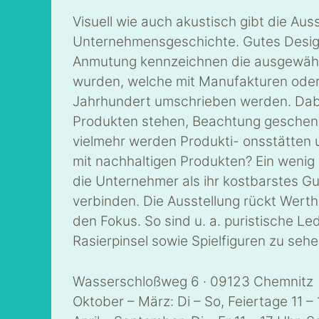
Visuell wie auch akustisch gibt die Aus
Unternehmensgeschichte. Gutes Design,
Anmutung kennzeichnen die ausgewählte
wurden, welche mit Manufakturen oder
Jahrhundert umschrieben werden. Dabe
Produkten stehen, Beachtung geschenkt
vielmehr werden Produkti- onsstätten u
mit nachhaltigen Produkten? Ein wenig 
die Unternehmer als ihr kostbarstes G
verbinden. Die Ausstellung rückt Werth
den Fokus. So sind u. a. puristische L
Rasierpinsel sowie Spielfiguren zu sehe
Wasserschloßweg 6 · 09123 Chemnitz
Oktober – März: Di – So, Feiertage 11 – 