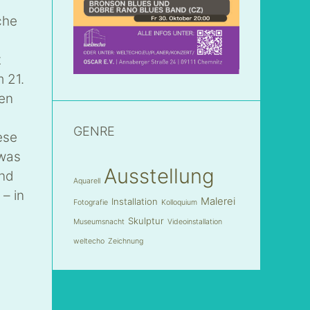
che
t
 21.
sen
GENRE
ese
 was
Ausstellung
and
Aquarell
– in
Malerei
Installation
Fotografie
Kolloquium
Skulptur
Museumsnacht
Videoinstallation
weltecho
Zeichnung