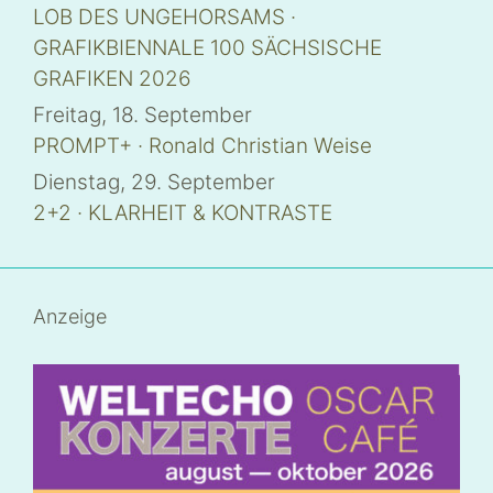
d
LOB DES UNGEHORSAMS ·
i
n
GRAFIKBIENNALE 100 SÄCHSISCHE
n
e
GRAFIKEN 2026
u
e
m
Freitag, 18. September
F
e
PROMPT+ · Ronald Christian Weise
n
s
t
Dienstag, 29. September
e
r
2+2 · KLARHEIT & KONTRASTE
g
e
ö
f
f
n
e
Anzeige
t
)