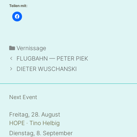
Teilen mit:
K
l
i
c
k
,
u
m
Kategorien
Vernissage
a
u
f
FLUGBAHN — PETER PIEK
F
a
c
DIETER WUSCHANSKI
e
b
o
o
k
z
u
Next Event
t
e
i
l
Freitag, 28. August
e
n
HOPE · Tino Helbig
(
W
i
Dienstag, 8. September
r