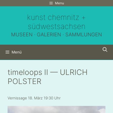
Zum
Menu
Inhalt
kunst chemnitz +
springen
südwestsachsen
MUSEEN · GALERIEN · SAMMLUNGEN
Menü
timeloops II — ULRICH
POLSTER
Vernissage 18. März 19:30 Uhr