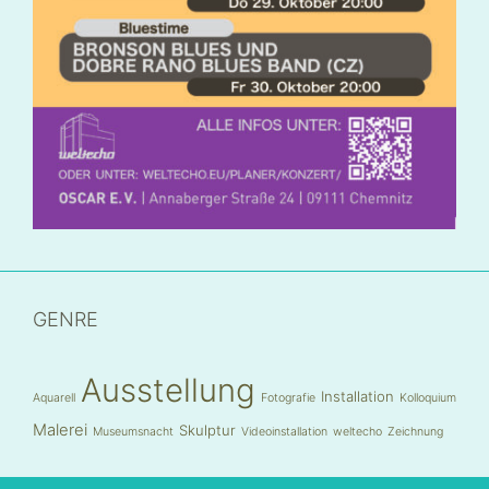
GENRE
Ausstellung
Installation
Aquarell
Fotografie
Kolloquium
Malerei
Skulptur
Museumsnacht
Videoinstallation
weltecho
Zeichnung