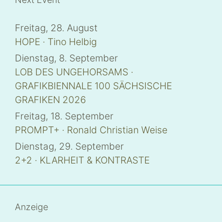
t
e
i
l
Freitag, 28. August
e
n
HOPE · Tino Helbig
(
W
i
Dienstag, 8. September
r
d
LOB DES UNGEHORSAMS ·
i
n
GRAFIKBIENNALE 100 SÄCHSISCHE
n
e
GRAFIKEN 2026
u
e
m
Freitag, 18. September
F
e
PROMPT+ · Ronald Christian Weise
n
s
t
Dienstag, 29. September
e
r
2+2 · KLARHEIT & KONTRASTE
g
e
ö
f
f
n
e
Anzeige
t
)