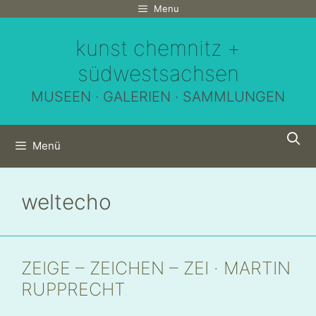
Zum
Menu
Inhalt
kunst chemnitz +
springen
südwestsachsen
MUSEEN · GALERIEN · SAMMLUNGEN
Menü
weltecho
ZEIGE – ZEICHEN – ZEI · MARTIN
RUPPRECHT